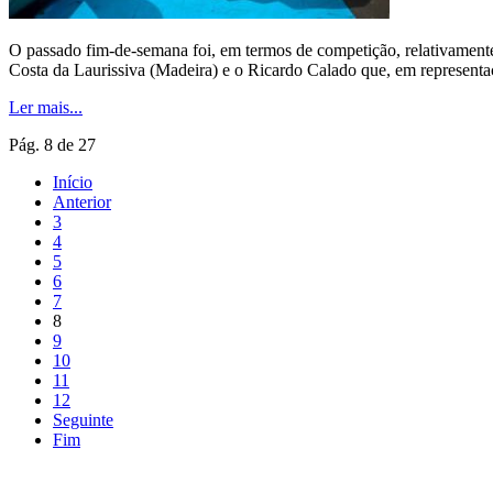
O passado fim-de-semana foi, em termos de competição, relativamente
Costa da Laurissiva (Madeira) e o Ricardo Calado que, em represent
Ler mais...
Pág. 8 de 27
Início
Anterior
3
4
5
6
7
8
9
10
11
12
Seguinte
Fim