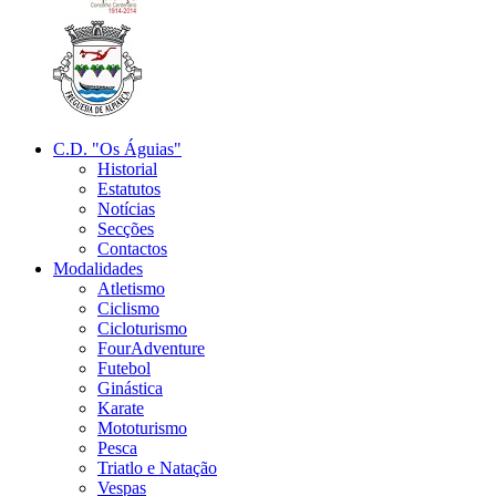
C.D. "Os Águias"
Historial
Estatutos
Notícias
Secções
Contactos
Modalidades
Atletismo
Ciclismo
Cicloturismo
FourAdventure
Futebol
Ginástica
Karate
Mototurismo
Pesca
Triatlo e Natação
Vespas