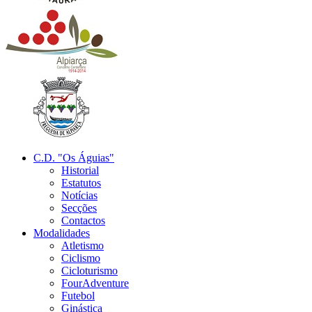
C.D. "Os Águias"
Historial
Estatutos
Notícias
Secções
Contactos
Modalidades
Atletismo
Ciclismo
Cicloturismo
FourAdventure
Futebol
Ginástica