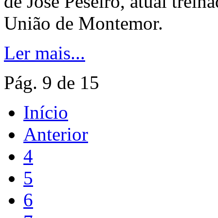
de José Peseiro, atual trein
União de Montemor.
Ler mais...
Pág. 9 de 15
Início
Anterior
4
5
6