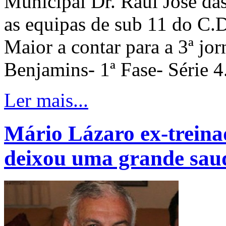
Municipal Dr. Raul José das
as equipas de sub 11 do C.
Maior a contar para a 3ª jo
Benjamins- 1ª Fase- Série 4
Ler mais...
Mário Lázaro ex-treina
deixou uma grande sau