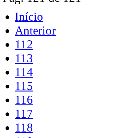
Início
Anterior
112
113
114
115
116
117
118