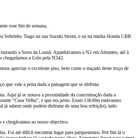
rante esse fim de semana.
 meu Sobrinho Tiago na sua Suzuki Strom, e eu na minha Honda CBR
 cruzando a Serra da Lousã. Apanhávamos a N2 em Abrantes, até à
ois chegaríamos a Góis pela N342.
emos apreciar o excelente piso, bem como o traçado deste troço de
ço que vale a pena dada a paisagem que se disfruta.
ma. Aqui já se notava a proximidade da concentração dada a
aurante “Casa Velha”, e que era perto. Eram 13h30m estávamos
usã já sabem onde podem disfrutar de uma boa refeição), tudo
as e chegávamos ao nosso objectivo.
s. Foi até difícil encontrar lugar para parquearmos. Por fim lá o
o nunca tinham lá a estado nesta altura. Entretanto liguei para o meu