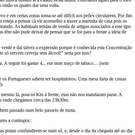
então os quatro dar uma volta.
vo e em certas zonas torna-se até difícil aos peões circularem. Por fim
steja a pensar cá vir aconselho a trazer a marmita de casa pois os
rando. As habituais tendas de venda de artigos associados a este tipo
têm não pude deixar de pensar que se for para a frente a ideia de
verde e daí talvez a expressão porque é conhecida esta Concentração
 só servem cerveja sem álcool!” seria por isso?
ra. A seguir foi gastar 4,.. eur num maço de tabaco… (sem
 os Portugueses sabem ser hospitaleiros. Uma mesa farta de coisas
).
am mesmo lá, poucos Km á frente, mas não nos mandaram parar. A
arça onde chegámos cerca das 23h30m.
ia bem passado num belo passeio de mota.
ens a contrapor.:
 as praias confundirem-se num só, e, desde o dia da chegada até ao dia