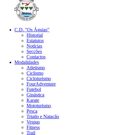
C.D. "Os Águias"
Historial
Estatutos
Notícias
Secções
Contactos
Modalidades
Atletismo
Ciclismo
Cicloturismo
FourAdventure
Futebol
Ginástica
Karate
Mototurismo
Pesca
Triatlo e Natação
Vespas
Fitness
Trail