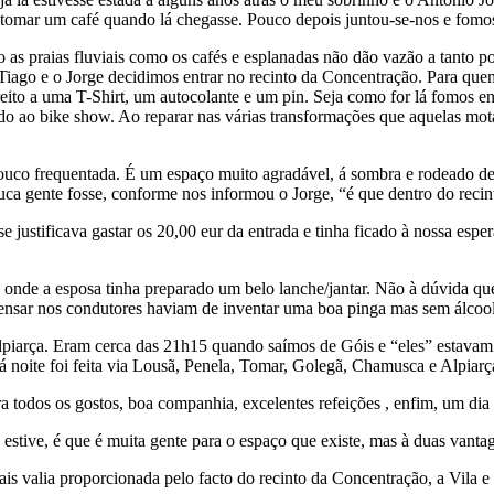
mar um café quando lá chegasse. Pouco depois juntou-se-nos e fomos 
o as praias fluviais como os cafés e esplanadas não dão vazão a tanto po
iago e o Jorge decidimos entrar no recinto da Concentração. Para quem e
eito a uma T-Shirt, um autocolante e um pin. Seja como for lá fomos ent
ao bike show. Ao reparar nas várias transformações que aquelas motas 
uco frequentada. É um espaço muito agradável, á sombra e rodeado de 
gente fosse, conforme nos informou o Jorge, “é que dentro do recinto
justificava gastar os 20,00 eur da entrada e tinha ficado à nossa espe
onde a esposa tinha preparado um belo lanche/jantar. Não à dúvida que
ensar nos condutores haviam de inventar uma boa pinga mas sem álcool
 Alpiarça. Eram cerca das 21h15 quando saímos de Góis e “eles” estav
a á noite foi feita via Lousã, Penela, Tomar, Golegã, Chamusca e Alpi
ra todos os gostos, boa companhia, excelentes refeições , enfim, um d
estive, é que é muita gente para o espaço que existe, mas à duas vantag
ais valia proporcionada pelo facto do recinto da Concentração, a Vila e