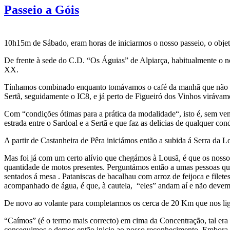
Passeio a Góis
10h15m de Sábado, eram horas de iniciarmos o nosso passeio, o objeti
De frente à sede do C.D. “Os Águias” de Alpiarça, habitualmente o
XX.
Tínhamos combinado enquanto tomávamos o café da manhã que não iri
Sertã, seguidamente o IC8, e já perto de Figueiró dos Vinhos virávam
Com “condições ótimas para a prática da modalidade“, isto é, sem ven
estrada entre o Sardoal e a Sertã e que faz as delicias de qualquer con
A partir de Castanheira de Pêra iniciámos então a subida á Serra da 
Mas foi já com um certo alívio que chegámos à Lousã, é que os nosso
quantidade de motos presentes. Perguntámos então a umas pessoas qu
sentados á mesa . Pataniscas de bacalhau com arroz de feijoca e file
acompanhado de água, é que, à cautela, “eles” andam aí e não deve
De novo ao volante para completarmos os cerca de 20 Km que nos liga
“Caímos” (é o termo mais correcto) em cima da Concentração, tal era a 
conseguimos e demos então inicio ao nosso reconhecimento. Embora já 