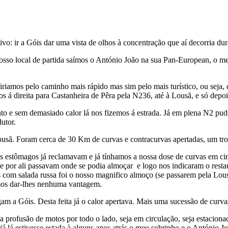
vo: ir a Góis dar uma vista de olhos à concentração que aí decorria du
 nosso local de partida saímos o António João na sua Pan-European, o
amos pelo caminho mais rápido mas sim pelo mais turístico, ou seja,
os á direita para Castanheira de Pêra pela N236, até à Lousã, e só dep
to e sem demasiado calor lá nos fizemos á estrada. Já em plena N2 pud
dutor.
Lousã. Foram cerca de 30 Km de curvas e contracurvas apertadas, um tro
s estômagos já reclamavam e já tínhamos a nossa dose de curvas em ci
e por ali passavam onde se podia almoçar e logo nos indicaram o rest
tes com salada russa foi o nosso magnifico almoço (se passarem pela Lo
mos dar-lhes nenhuma vantagem.
m a Góis. Desta feita já o calor apertava. Mais uma sucessão de curv
profusão de motos por todo o lado, seja em circulação, seja estacionada
lá estivesse estada à alguns anos atrás o meu sobrinho e o António Joã