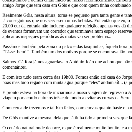
amigo Jorge que tem casa em Góis e que com quem tinha combinado to
Realmente Góis, nesta altura, torna-se pequeno para tanta gente e tant
lá conseguimos que nos servissem umas bebidas. Foi então que eu, o T
20,00 eur da entrada não incluem qualquer refeição, apenas vos dá dir
de eventos formavam um corredor que terminava num espaço reservado 
aplicar as inspeções periódicas ás motas vai ser problema...
Passámos também pela zona do palco e das tasquinhas, àquela hora po
“Tá-se bem!”. Também um dos motivos porque se encontrava tão pouca 
Saímos. Cá fora já nos aguardava o António João que achou que não se 
comentários).
E com isto tudo eram cerca das 19h00. Fomos então até casa do Jorge 
boas mas tudo regado com muita agua porque “eles” andam aí!... (a p
E pronto estava na hora de iniciarmos a nossa viagem de regresso a
viagem por acordo entre os três e de modo a evitar as curvas da Serr
Com cerca de trezentos e tal Km feitos, com curvas quanto baste e pa
De Góis mantive a mesma ideia que já tinha tido a primeira vez que lá 
O cenário natural onde decorre, e que é realmente muito bonito, e a m