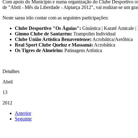
Com apoio do Município e numa organização do Clube Desportivo os 
de "Abril - Mês da Liberdade - Alpiarça 2012", vai realizar-se um gr
Neste sarau irão contar com as seguintes participações:
Clube Desportivo "Os Águias":
Ginástica | Karaté Amicale 
Gimno Clube de Santarém:
Trampolim Individual
Clube União Artística Benaventense:
Acrobática/Aeróbica
Real Sport Clube Queluz e Massamá:
Acrobática
Os Tigres de Almeirim:
Patinagem Artística
Detalhes
Abril
13
2012
Anterior
Seguinte