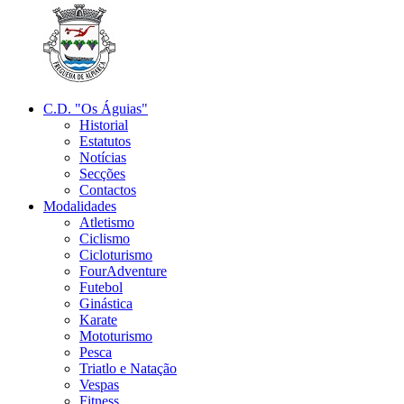
C.D. "Os Águias"
Historial
Estatutos
Notícias
Secções
Contactos
Modalidades
Atletismo
Ciclismo
Cicloturismo
FourAdventure
Futebol
Ginástica
Karate
Mototurismo
Pesca
Triatlo e Natação
Vespas
Fitness