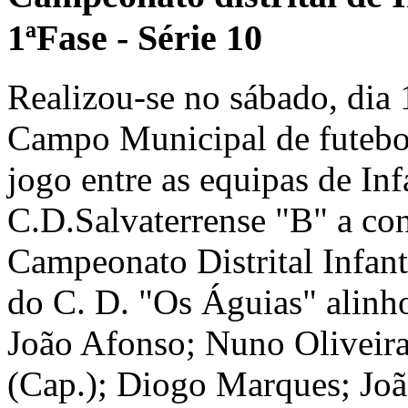
1ªFase - Série 10
Realizou-se no sábado, dia 
Campo Municipal de futebol
jogo entre as equipas de In
C.D.Salvaterrense "B" a con
Campeonato Distrital Infanti
do C. D. "Os Águias" alinh
João Afonso; Nuno Oliveira
(Cap.); Diogo Marques; Joã