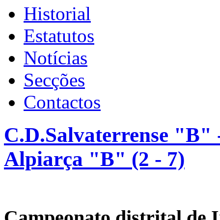
Historial
Estatutos
Notícias
Secções
Contactos
C.D.Salvaterrense "B" 
Alpiarça "B" (2 - 7)
Campeonato distrital de I